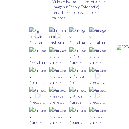
Video y Fotografía.
Servicios de
de
Imagen (Video y Fotografía),
producto
reportajes, books, cursos,
talleres, ...