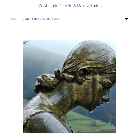
Ordenado
Mostrando 1–6 de 636 resultados
por
los
últimos