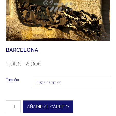
BARCELONA
Rango
1,00
€
-
6,00
€
de
Tamaño
precios:
desde
1,00€
Barcelona
AÑADIR AL CARRITO
cantidad
hasta