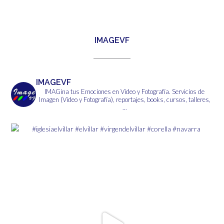
tiene
6,00€
múltiples
variantes.
Las
IMAGEVF
opciones
se
pueden
elegir
IMAGEVF
en
IMAGina tus Emociones en Video y Fotografía.
Servicios de
la
Imagen (Video y Fotografía), reportajes, books, cursos, talleres,
página
...
de
producto