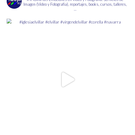
la
Imagen (Video y Fotografía), reportajes, books, cursos, talleres,
página
...
de
producto