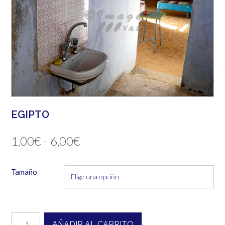
EGIPTO
Rango
1,00
€
-
6,00
€
de
Tamaño
precios:
desde
1,00€
Egipto
AÑADIR AL CARRITO