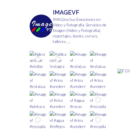
elegir
en
IMAGEVF
la
página
IMAGina tus Emociones en
Video y Fotografía.
Servicios de
de
Imagen (Video y Fotografía),
producto
reportajes, books, cursos,
talleres, ...