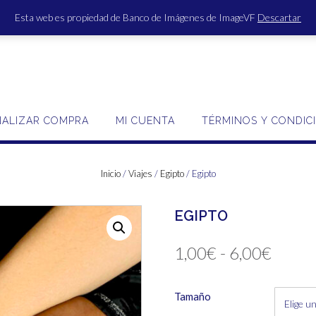
Esta web es propiedad de Banco de Imágenes de ImageVF
Descartar
ACCE
NALIZAR COMPRA
MI CUENTA
TÉRMINOS Y CONDIC
Inicio
/
Viajes
/
Egipto
/ Egipto
EGIPTO
Rang
1,00
€
-
6,00
€
de
Tamaño
precio