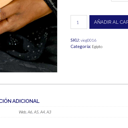
desde
1,00€
Egipto
AÑADIR AL CA
cantidad
hasta
6,00€
SKU:
vieg0016
Categoría:
Egipto
CIÓN ADICIONAL
Web
,
A6
,
A5
,
A4
,
A3