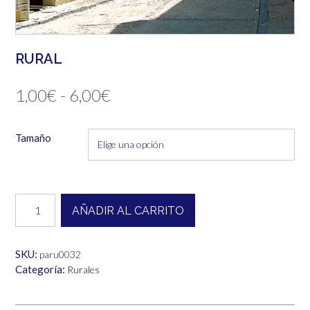
RURAL
Rango
1,00
€
-
6,00
€
de
Tamaño
precios:
desde
1,00€
Rural
AÑADIR AL CARRITO
cantidad
hasta
6,00€
SKU:
paru0032
Categoría:
Rurales