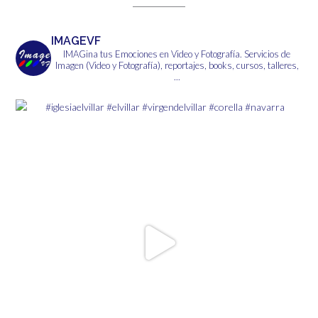
se
pueden
elegir
IMAGEVF
en
IMAGina tus Emociones en Video y Fotografía.
Servicios de
la
Imagen (Video y Fotografía), reportajes, books, cursos, talleres,
página
...
de
producto