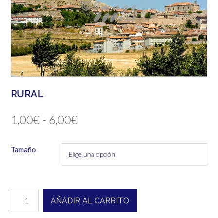
RURAL
Rango
1,00
€
-
6,00
€
de
Tamaño
precios:
desde
1,00€
Rural
AÑADIR AL CARRITO
cantidad
hasta