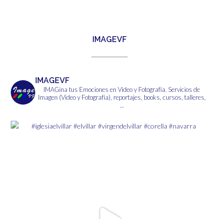
tiene
6,00€
múltiples
variantes.
Las
IMAGEVF
opciones
se
pueden
elegir
IMAGEVF
en
IMAGina tus Emociones en Video y Fotografía.
Servicios de
la
Imagen (Video y Fotografía), reportajes, books, cursos, talleres,
página
...
de
producto