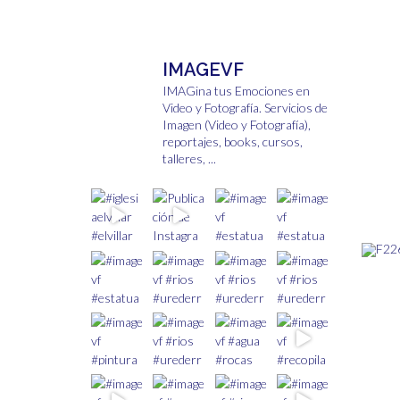
pueden
elegir
en
IMAGEVF
la
página
IMAGina tus Emociones en
Video y Fotografía.
Servicios de
de
Imagen (Video y Fotografía),
producto
reportajes, books, cursos,
talleres, ...