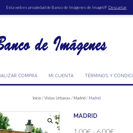
Esta web es propiedad de Banco de Imágenes de ImageVF
Descartar
ACCE
NALIZAR COMPRA
MI CUENTA
TÉRMINOS Y CONDIC
Inicio
/
Vistas Urbanas
/
Madrid
/ Madrid
MADRID
Rang
1,00
€
-
6,00
€