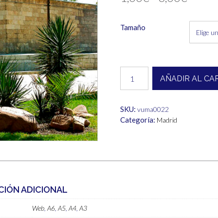
de
Tamaño
precio
desde
1,00€
Madrid
AÑADIR AL CA
cantidad
hasta
6,00€
SKU:
vuma0022
Categoría:
Madrid
CIÓN ADICIONAL
Web
,
A6
,
A5
,
A4
,
A3