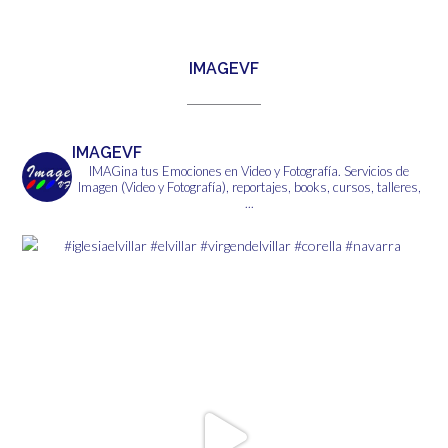
6,00€
múltiples
variantes.
Las
IMAGEVF
opciones
se
pueden
elegir
IMAGEVF
en
IMAGina tus Emociones en Video y Fotografía.
Servicios de
la
Imagen (Video y Fotografía), reportajes, books, cursos, talleres,
página
...
de
producto