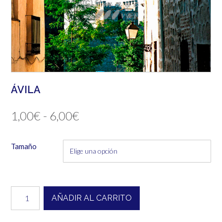
ÁVILA
Rango
1,00
€
-
6,00
€
de
Tamaño
precios:
desde
1,00€
Ávila
AÑADIR AL CARRITO
cantidad
hasta