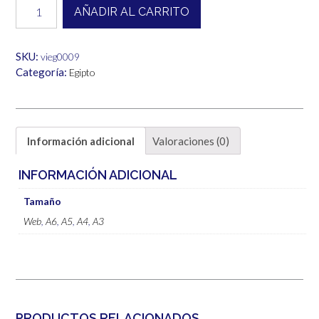
Egipto
AÑADIR AL CARRITO
cantidad
hasta
6,00€
SKU:
vieg0009
Categoría:
Egipto
Información adicional
Valoraciones (0)
INFORMACIÓN ADICIONAL
Tamaño
Web
,
A6
,
A5
,
A4
,
A3
PRODUCTOS RELACIONADOS