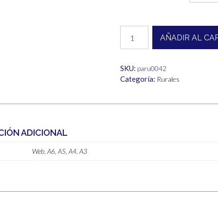
desde
1,00€
Rural
AÑADIR AL CA
cantidad
hasta
6,00€
SKU:
paru0042
Categoría:
Rurales
CIÓN ADICIONAL
Web
,
A6
,
A5
,
A4
,
A3