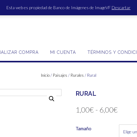
Esta web es propiedad de Banco de Imágenes de ImageVF
Descartar
ACCE
NALIZAR COMPRA
MI CUENTA
TÉRMINOS Y CONDIC
Inicio
/
Paisajes
/
Rurales
/ Rural
RURAL
Rang
1,00
€
-
6,00
€
de
Tamaño
precio