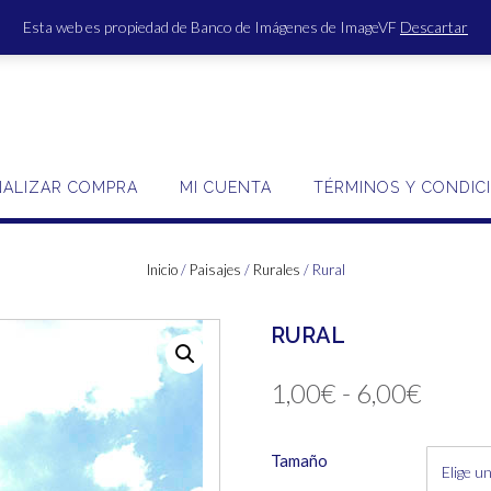
Esta web es propiedad de Banco de Imágenes de ImageVF
Descartar
ACCE
NALIZAR COMPRA
MI CUENTA
TÉRMINOS Y CONDIC
Inicio
/
Paisajes
/
Rurales
/ Rural
RURAL
Rang
1,00
€
-
6,00
€
de
Tamaño
precio