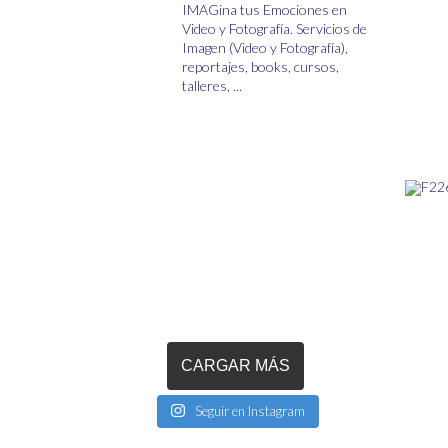
página
IMAGina tus Emociones en
Video y Fotografía.
Servicios de
de
Imagen (Video y Fotografía),
producto
reportajes, books, cursos,
talleres, ...
CARGAR MÁS
Seguir en Instagram