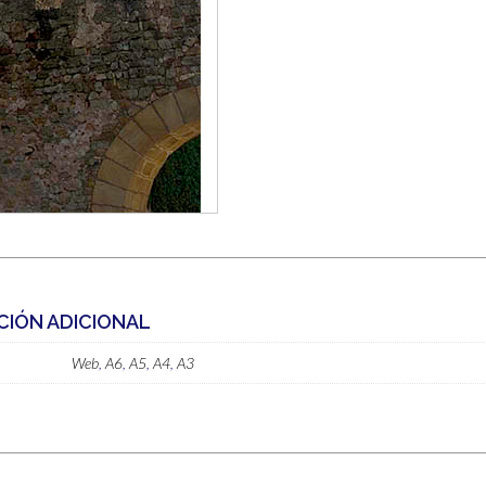
CIÓN ADICIONAL
Web
,
A6
,
A5
,
A4
,
A3