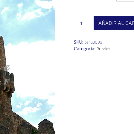
desde
1,00€
Rural
AÑADIR AL CA
cantidad
hasta
6,00€
SKU:
paru0033
Categoría:
Rurales