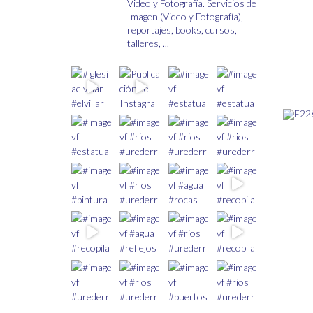
Video y Fotografía.
Servicios de
de
Imagen (Video y Fotografía),
producto
reportajes, books, cursos,
talleres, ...