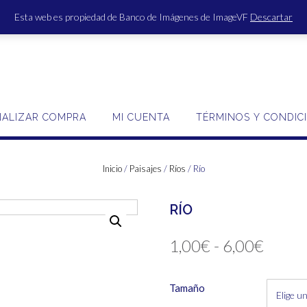
Esta web es propiedad de Banco de Imágenes de ImageVF
Descartar
ACCE
NALIZAR COMPRA
MI CUENTA
TÉRMINOS Y CONDIC
Inicio
/
Paisajes
/
Ríos
/ Río
RÍO
Rang
1,00
€
-
6,00
€
de
Tamaño
precio