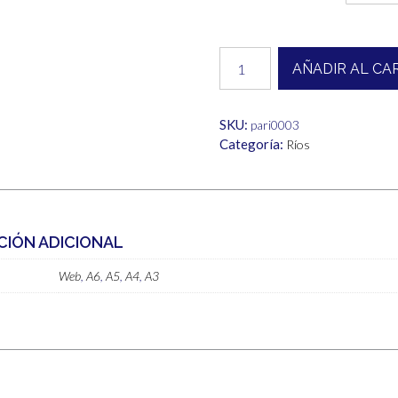
desde
1,00€
Río
AÑADIR AL CA
cantidad
hasta
6,00€
SKU:
pari0003
Categoría:
Ríos
CIÓN ADICIONAL
Web
,
A6
,
A5
,
A4
,
A3