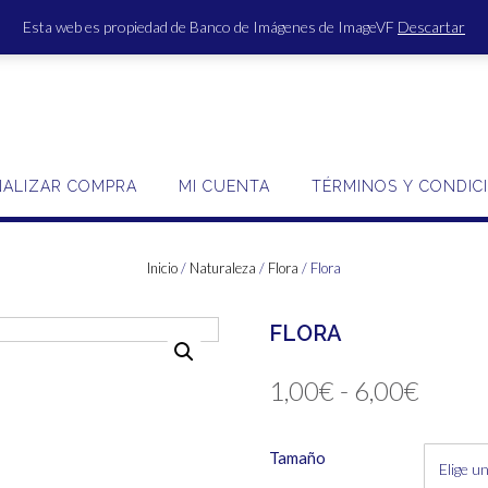
Esta web es propiedad de Banco de Imágenes de ImageVF
Descartar
ACCE
NALIZAR COMPRA
MI CUENTA
TÉRMINOS Y CONDIC
Inicio
/
Naturaleza
/
Flora
/ Flora
FLORA
Rang
1,00
€
-
6,00
€
de
Tamaño
precio