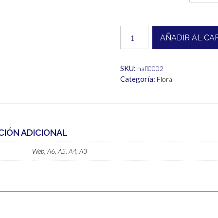
desde
1,00€
Flora
AÑADIR AL CA
cantidad
hasta
6,00€
SKU:
nafl0002
Categoría:
Flora
CIÓN ADICIONAL
Web
,
A6
,
A5
,
A4
,
A3