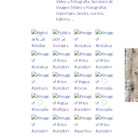
Video y Fotografía.
Servicios de
de
Imagen (Video y Fotografía),
producto
reportajes, books, cursos,
talleres, ...