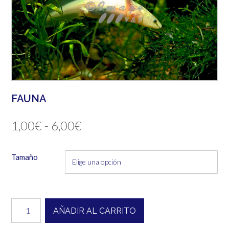
FAUNA
Rango
1,00
€
-
6,00
€
de
Tamaño
precios:
desde
1,00€
Fauna
AÑADIR AL CARRITO
cantidad
hasta