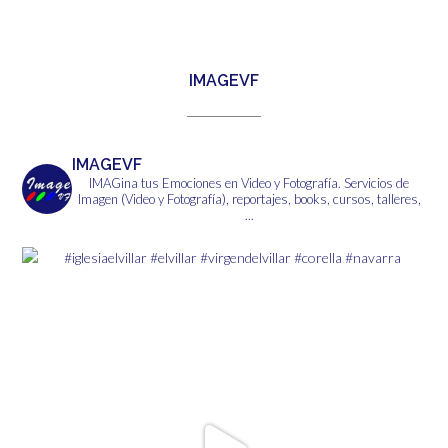
tiene
6,00€
múltiples
variantes.
Las
IMAGEVF
opciones
se
pueden
elegir
IMAGEVF
en
IMAGina tus Emociones en Video y Fotografía.
Servicios de
la
Imagen (Video y Fotografía), reportajes, books, cursos, talleres,
página
...
de
producto