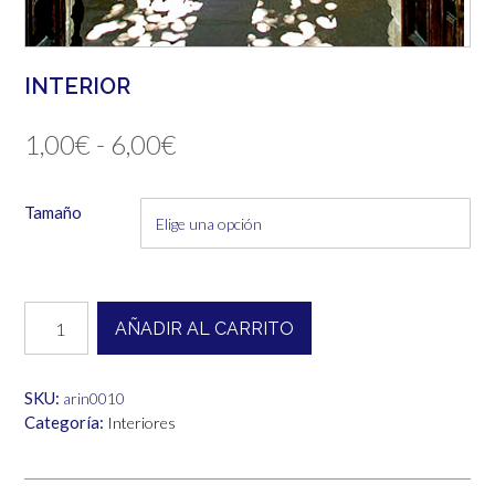
INTERIOR
Rango
1,00
€
-
6,00
€
de
Tamaño
precios:
desde
1,00€
Interior
AÑADIR AL CARRITO
cantidad
hasta
6,00€
SKU:
arin0010
Categoría:
Interiores