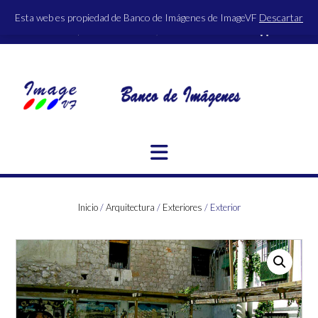
Saltar
Esta web es propiedad de Banco de Imágenes de ImageVF
Descartar
al
ACCESO | REGISTRO
0 ITEMS - 0,00€
FINALIZAR LA COMPRA
contenido
Inicio
/
Arquitectura
/
Exteriores
/ Exterior