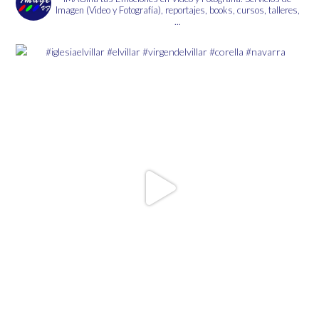
la
Imagen (Video y Fotografía), reportajes, books, cursos, talleres,
página
...
de
producto