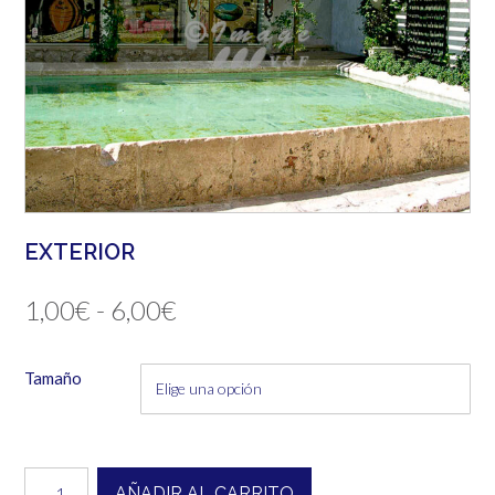
EXTERIOR
Rango
1,00
€
-
6,00
€
de
Tamaño
precios:
desde
1,00€
Exterior
AÑADIR AL CARRITO