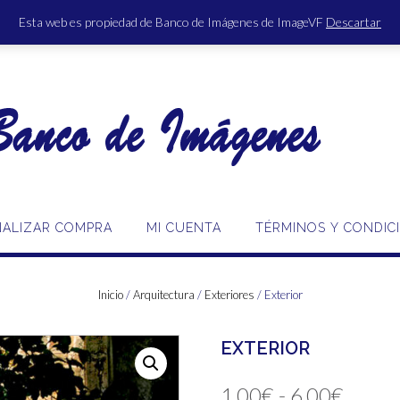
Esta web es propiedad de Banco de Imágenes de ImageVF
Descartar
ACCE
NALIZAR COMPRA
MI CUENTA
TÉRMINOS Y CONDIC
Inicio
/
Arquitectura
/
Exteriores
/ Exterior
EXTERIOR
Rang
1,00
€
-
6,00
€