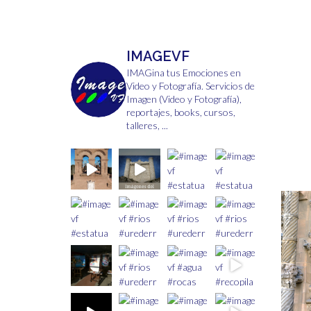
pueden
elegir
en
IMAGEVF
la
página
IMAGina tus Emociones en
Video y Fotografía.
Servicios de
de
Imagen (Video y Fotografía),
producto
reportajes, books, cursos,
talleres, ...