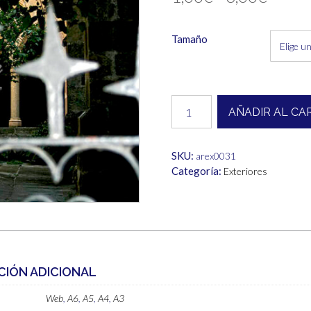
de
Tamaño
precio
desde
1,00€
Exterior
AÑADIR AL CA
cantidad
hasta
6,00€
SKU:
arex0031
Categoría:
Exteriores
CIÓN ADICIONAL
Web
,
A6
,
A5
,
A4
,
A3