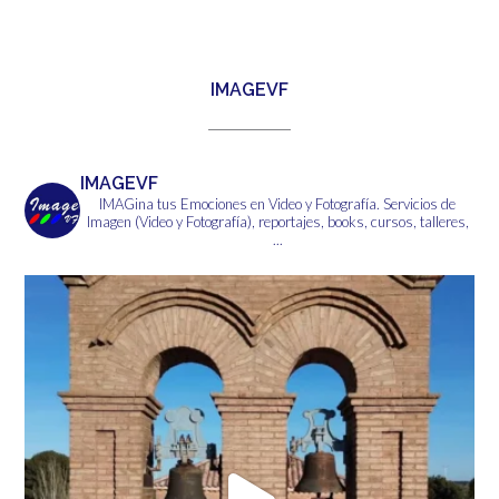
tiene
6,00€
múltiples
variantes.
Las
IMAGEVF
opciones
se
pueden
elegir
IMAGEVF
en
IMAGina tus Emociones en Video y Fotografía.
Servicios de
la
Imagen (Video y Fotografía), reportajes, books, cursos, talleres,
página
...
de
producto