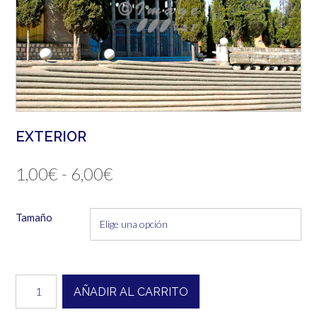
EXTERIOR
Rango
1,00
€
-
6,00
€
de
Tamaño
precios:
desde
1,00€
Exterior
AÑADIR AL CARRITO
cantidad
hasta