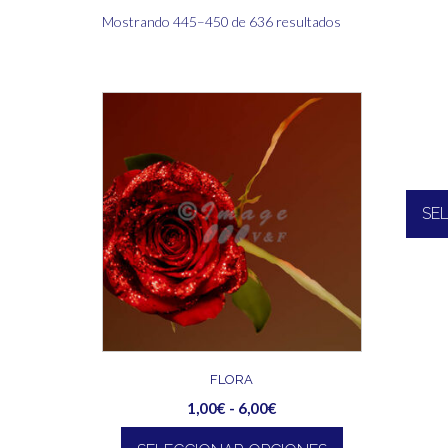
Ordenado
Mostrando 445–450 de 636 resultados
por
los
últimos
SE
FLORA
Rango
1,00
€
-
6,00
€
de