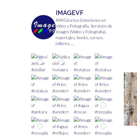
la
página
IMAGEVF
de
producto
IMAGina tus Emociones en
Video y Fotografía.
Servicios de
Imagen (Video y Fotografía),
reportajes, books, cursos,
talleres, ...