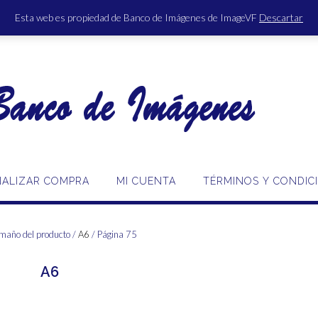
Esta web es propiedad de Banco de Imágenes de ImageVF
Descartar
ACCE
NALIZAR COMPRA
MI CUENTA
TÉRMINOS Y CONDIC
maño del producto /
A6
/ Página 75
A6