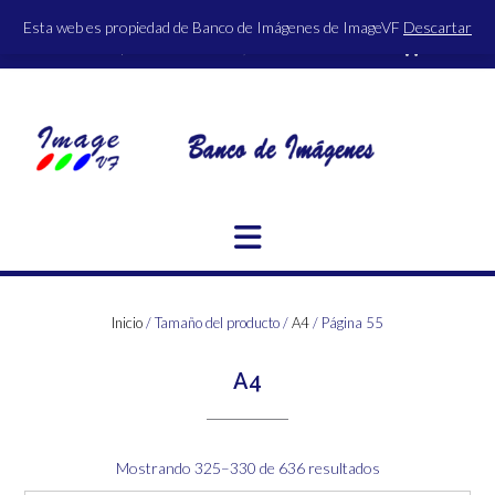
Saltar
Esta web es propiedad de Banco de Imágenes de ImageVF
Descartar
al
ACCESO | REGISTRO
0 ITEMS - 0,00€
FINALIZAR LA COMPRA
contenido
Inicio
/ Tamaño del producto /
A4
/ Página 55
A4
Ordenado
Mostrando 325–330 de 636 resultados
por