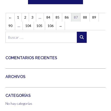
se
desde
pueden
Este
1,00€
elegir
producto
hasta
en
tiene
←
1
2
3
…
84
85
86
87
88
89
15,00€
la
múltiples
90
…
104
105
106
→
página
variantes.
de
Las
producto
opciones
se
pueden
elegir
COMENTARIOS RECIENTES
en
la
página
de
ARCHIVOS
producto
CATEGORÍAS
No hay categorías