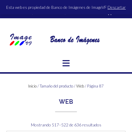
Saltar
Esta web es propiedad de Banco de Imágenes de ImageVF
Descartar
al
ACCESO | REGISTRO
0 ITEMS - 0,00€
FINALIZAR LA COMPRA
contenido
Inicio
/ Tamaño del producto /
Web
/ Página 87
WEB
Ordenado
Mostrando 517–522 de 636 resultados
por