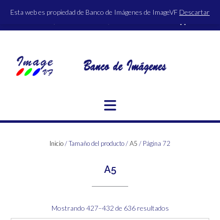
Saltar
Esta web es propiedad de Banco de Imágenes de ImageVF
Descartar
al
ACCESO | REGISTRO
0 ITEMS - 0,00€
FINALIZAR LA COMPRA
contenido
Inicio
/ Tamaño del producto /
A5
/ Página 72
A5
Ordenado
Mostrando 427–432 de 636 resultados
por