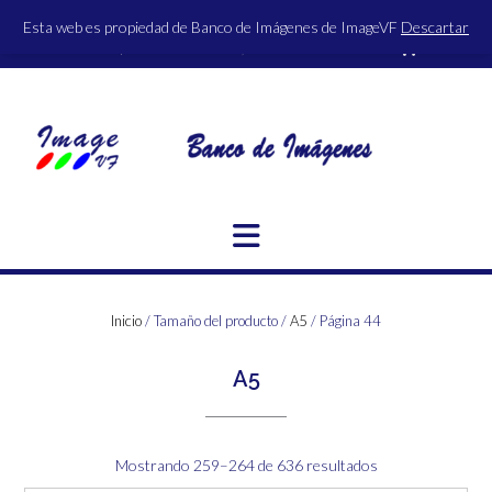
Saltar
Esta web es propiedad de Banco de Imágenes de ImageVF
Descartar
al
ACCESO | REGISTRO
0 ITEMS - 0,00€
FINALIZAR LA COMPRA
contenido
Inicio
/ Tamaño del producto /
A5
/ Página 44
A5
Ordenado
Mostrando 259–264 de 636 resultados
por