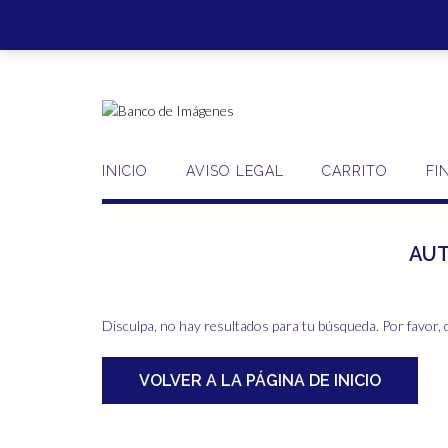
Saltar
al
contenido
INICIO
AVISO LEGAL
CARRITO
FI
AU
Disculpa, no hay resultados para tu búsqueda. Por favor, 
VOLVER A LA PÁGINA DE INICIO