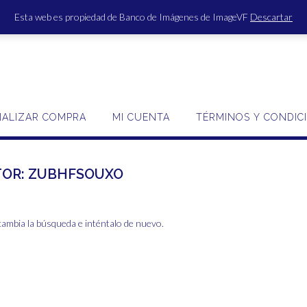
Esta web es propiedad de Banco de Imágenes de ImageVF
Descartar
ACCE
NALIZAR COMPRA
MI CUENTA
TÉRMINOS Y CONDIC
TOR:
ZUBHFSOUXO
cambia la búsqueda e inténtalo de nuevo.