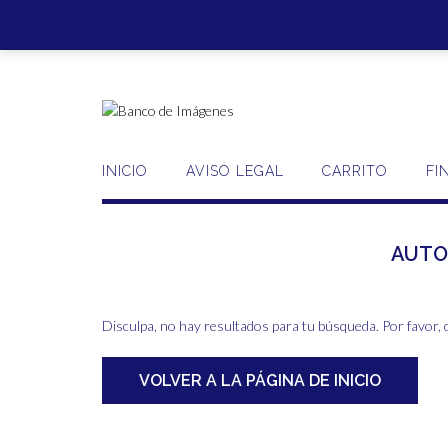
Saltar
al
contenido
INICIO
AVISO LEGAL
CARRITO
FI
AUTO
Disculpa, no hay resultados para tu búsqueda. Por favor, 
VOLVER A LA PÁGINA DE INICIO