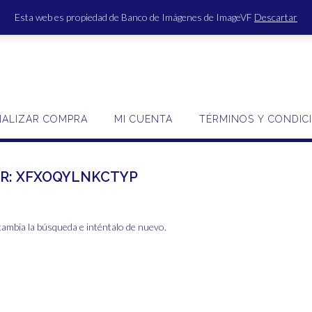
Esta web es propiedad de Banco de Imágenes de ImageVF
Descartar
ACCE
NALIZAR COMPRA
MI CUENTA
TÉRMINOS Y CONDIC
R:
XFXOQYLNKCTYP
cambia la búsqueda e inténtalo de nuevo.