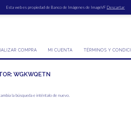
Esta web es propiedad de Banco de Imágenes de ImageVF
Descartar
ACCE
NALIZAR COMPRA
MI CUENTA
TÉRMINOS Y CONDIC
TOR:
WGKWQETN
cambia la búsqueda e inténtalo de nuevo.