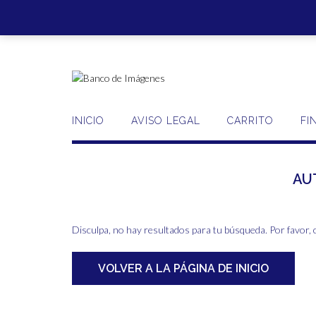
Saltar
al
contenido
INICIO
AVISO LEGAL
CARRITO
FI
AU
Disculpa, no hay resultados para tu búsqueda. Por favor, 
VOLVER A LA PÁGINA DE INICIO