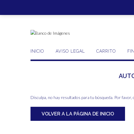
Saltar
al
contenido
INICIO
AVISO LEGAL
CARRITO
FI
AUT
Disculpa, no hay resultados para tu búsqueda. Por favor, 
VOLVER A LA PÁGINA DE INICIO