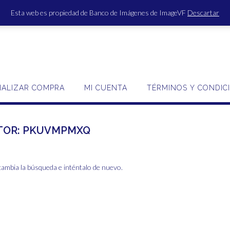
Esta web es propiedad de Banco de Imágenes de ImageVF
Descartar
ACCE
NALIZAR COMPRA
MI CUENTA
TÉRMINOS Y CONDIC
TOR:
PKUVMPMXQ
cambia la búsqueda e inténtalo de nuevo.