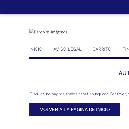
Saltar
al
contenido
INICIO
AVISO LEGAL
CARRITO
FI
AU
Disculpa, no hay resultados para tu búsqueda. Por favor, 
VOLVER A LA PÁGINA DE INICIO