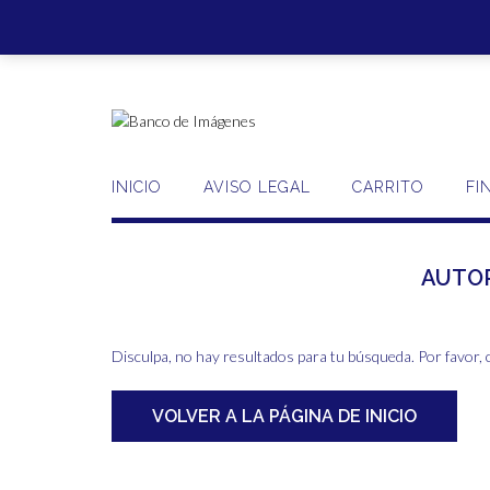
Saltar
al
contenido
INICIO
AVISO LEGAL
CARRITO
FI
AUTO
Disculpa, no hay resultados para tu búsqueda. Por favor, 
VOLVER A LA PÁGINA DE INICIO