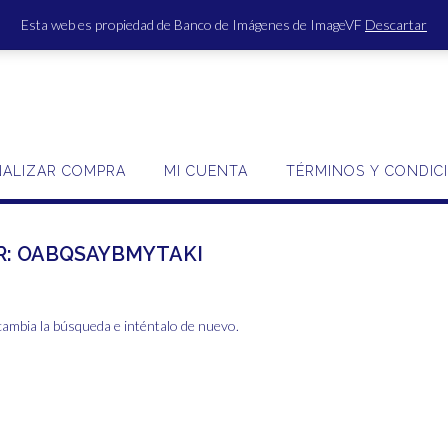
Esta web es propiedad de Banco de Imágenes de ImageVF
Descartar
ACCE
NALIZAR COMPRA
MI CUENTA
TÉRMINOS Y CONDIC
R:
OABQSAYBMYTAKI
cambia la búsqueda e inténtalo de nuevo.