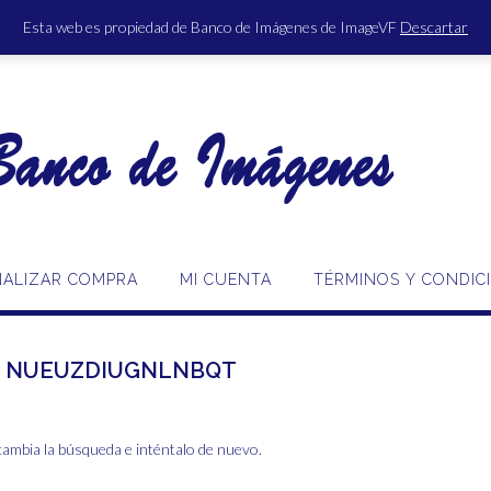
Esta web es propiedad de Banco de Imágenes de ImageVF
Descartar
ACCE
NALIZAR COMPRA
MI CUENTA
TÉRMINOS Y CONDIC
:
NUEUZDIUGNLNBQT
cambia la búsqueda e inténtalo de nuevo.