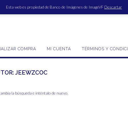
Esta web es propiedad de Banco de Imágenes de ImageVF
Descartar
ACCE
NALIZAR COMPRA
MI CUENTA
TÉRMINOS Y CONDIC
UTOR:
JEEWZCOC
cambia la búsqueda e inténtalo de nuevo.