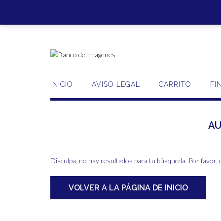
Saltar
al
contenido
INICIO
AVISO LEGAL
CARRITO
FI
A
Disculpa, no hay resultados para tu búsqueda. Por favor, 
VOLVER A LA PÁGINA DE INICIO