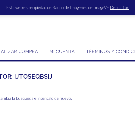
Esta web es propiedad de Banco de Imágenes de ImageVF
Descartar
ACCE
NALIZAR COMPRA
MI CUENTA
TÉRMINOS Y CONDIC
TOR:
IJTOSEQBSIJ
cambia la búsqueda e inténtalo de nuevo.