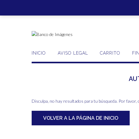
Saltar
al
contenido
INICIO
AVISO LEGAL
CARRITO
FI
AU
Disculpa, no hay resultados para tu búsqueda. Por favor, 
VOLVER A LA PÁGINA DE INICIO