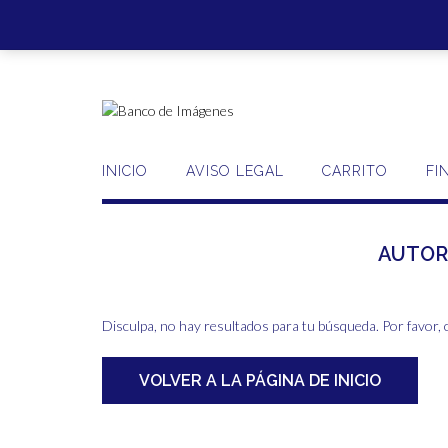
Saltar
al
contenido
INICIO
AVISO LEGAL
CARRITO
FI
AUTOR
Disculpa, no hay resultados para tu búsqueda. Por favor, 
VOLVER A LA PÁGINA DE INICIO